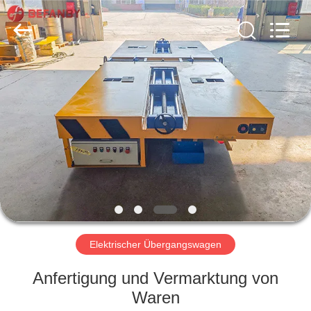
Percent
Electrical
and
Mechanical
Co.,Ltd.
All
Rights
Reserved.
HAUS
PRODUKTE
ÜBER
UNS
FABRIK-
AUSFLUG
Elektrischer Übergangswagen
Anfertigung und Vermarktung von
QUALITÄTSKONTROLLE
Waren