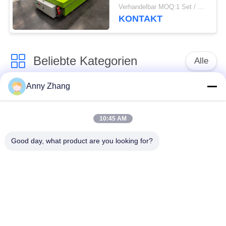
Tragfähigkeit 300T
Verhandelbar MOQ:1 Set / Sets
KONTAKT
Beliebte Kategorien
Alle
Anny Zhang
spurlos
Batterieübergangswagen
Übergangswagen
10:45 AM
Automatisches
Good day, what product are you looking for?
Schienenübergangswagen
geführtes Fahrzeug
AGV
Industrielle
Motorisierte
Mecanum-Räder
Übergangslaufkatze