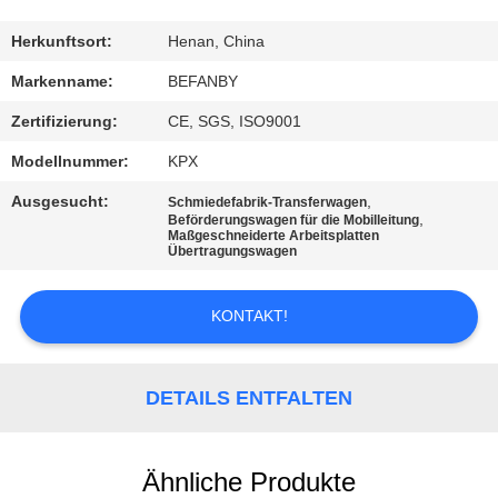
TRETEN
Herkunftsort:
Henan, China
SIE
Markenname:
BEFANBY
MIT
Zertifizierung:
CE, SGS, ISO9001
UNS
Modellnummer:
KPX
IN
Ausgesucht:
,
Schmiedefabrik-Transferwagen
VERBINDUNG
,
Beförderungswagen für die Mobilleitung
Maßgeschneiderte Arbeitsplatten
Übertragungswagen
NACHRICHTEN
KONTAKT!
FORDERN
SIE EIN
DETAILS ENTFALTEN
ZITAT
Ähnliche Produkte