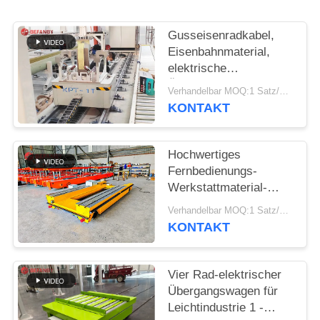
SITEMAP
Gusseisenradkabel,
PRIVACY
Eisenbahnmaterial,
elektrische
POLICY
Übertragungskutsche
Verhandelbar MOQ:1 Satz/Sätze
KONTAKT
Hochwertiges
Fernbedienungs-
Werkstattmaterial-
Schienen-
Verhandelbar MOQ:1 Satz/Sätze
Transferwagen
KONTAKT
Vier Rad-elektrischer
Übergangswagen für
Leichtindustrie 1 -