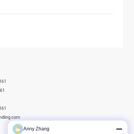
161
61
161
dling.com
Anny Zhang