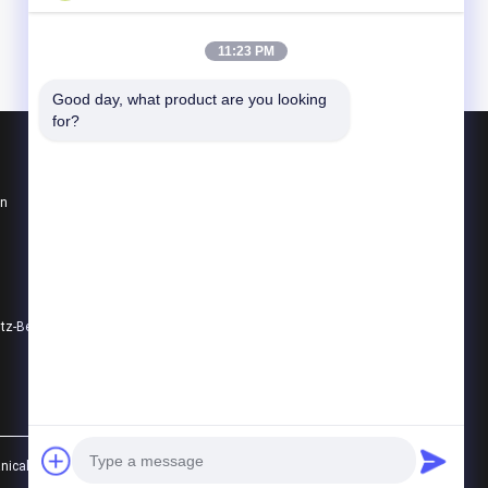
11:23 PM
Good day, what product are you looking 
for?
Produkte
en
Batterieübergangswagen
spurlos Übergangswagen
Schienenübergangswagen
Datenschutz-Bestimmungen
Alle Kategorien
cal Co.,Ltd. All Rights Reserved.