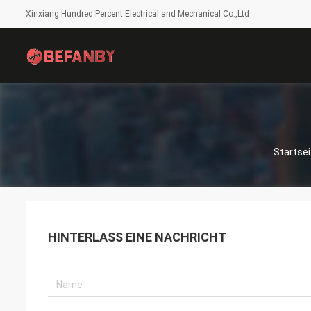
Xinxiang Hundred Percent Electrical and Mechanical Co.,Ltd
Startsei
HINTERLASS EINE NACHRICHT