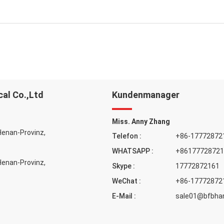
cal Co.,Ltd
Kundenmanager
Miss. Anny Zhang
 Henan-Provinz,
Telefon :
+86-17772872
WHATSAPP :
+86177728721
 Henan-Provinz,
Skype :
17772872161
WeChat :
+86-17772872
E-Mail :
sale01@bfbhan