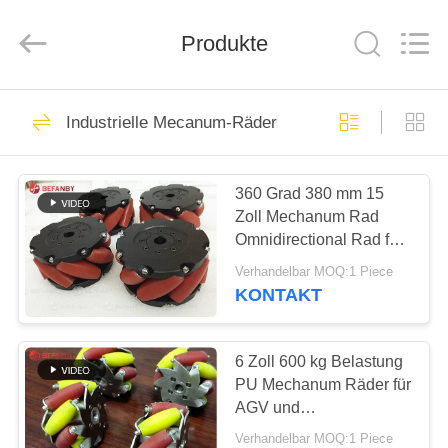
Percent
Electrical
and
Mechanical
Produkte
Co.,Ltd.
All
Rights
Reserved.
HAUS
323
Industrielle Mecanum-Räder
Batterieübergangswage
PRODUKTE
360 Grad 380 mm 15
Zoll Mechanum Rad
ÜBER
Omnidirectional Rad für
UNS
AGV Trolley
Verhandelbar MOQ:1 Piece
KONTAKT
360
FABRIK-
spurlos
AUSFLUG
6 Zoll 600 kg Belastung
PU Mechanum Räder für
Übergangswagen
AGV und
QUALITÄTSKONTROLLE
Omnidirectional
Verhandelbar MOQ:1 Piece