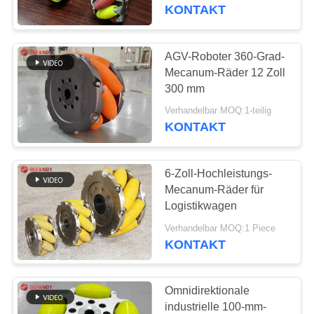
Anwendungen
KONTAKT
TRETEN
SIE
AGV-Roboter 360-Grad-
172
MIT
Mecanum-Räder 12 Zoll
300 mm
UNS
Schienenübergangswag
Verhandelbar MOQ:1-teilig
IN
KONTAKT
VERBINDUNG
6-Zoll-Hochleistungs-
NACHRICHTEN
Mecanum-Räder für
Logistikwagen
146
FORDERN
Verhandelbar MOQ:1 Piece
Automatisches
KONTAKT
SIE EIN
geführtes Fahrzeug
ZITAT
Omnidirektionale
AGV
industrielle 100-mm-