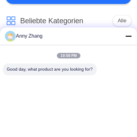
40
Beliebte Kategorien
Alle
Spulenübergangswagen
Anny Zhang
spurlos
Batterieübergangswagen
Übergangswagen
10:58 PM
Automatisches
Good day, what product are you looking for?
Schienenübergangswagen
geführtes Fahrzeug
18
AGV
Form-
Übergangswagen
Industrielle
Motorisierte
Mecanum-Räder
Übergangslaufkatze
Elektrischer
Materielle
Übergangswagen
Übergangswagen