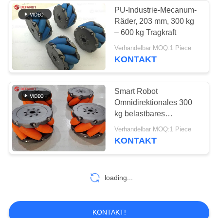
PU-Industrie-Mecanum-
Räder, 203 mm, 300 kg
119
– 600 kg Tragkraft
Elektrischer
Verhandelbar MOQ:1 Piece
KONTAKT
Übergangswagen
Smart Robot
Omnidirektionales 300
kg belastbares
Mecanum-Rad 152 mm
41
Verhandelbar MOQ:1 Piece
KONTAKT
Materielle
Übergangswagen
loading...
KONTAKT!