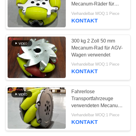
SITEMAP
Mecanum-Räder für
AGV
Verhandelbar MOQ:1 Piece
PRIVACY
KONTAKT
9
POLICY
Industrielle
300 kg 2 Zoll 50 mm
Mecanum-Räder
Mecanum-Rad für AGV-
Wagen verwendet
Verhandelbar MOQ:1 Piece
KONTAKT
84
Fahrerlose
Motorisierte
Transportfahrzeuge
verwendeten Mecanum-
Übergangslaufkatze
Räder 8 Zoll 203 mm
Verhandelbar MOQ:1 Piece
KONTAKT